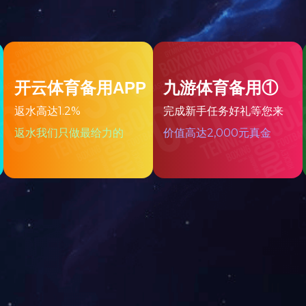
作规程作业，处理喷管堵塞时，应将喷枪对准前下方，并避开行
求，供参考使用。
西N磨九游体育(中国)官方网站
截齿钎焊的工艺与发展
齿-九游体育(中国)官方网站N磨
截齿哪家好