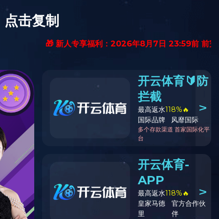
列
其它矿用系
新闻媒体
九游
首页
>
新闻媒体
>
公司新闻
>
列
SPORTS
工前b须编制施工组织设计，在流砂、淤泥、
有哪些?它们分别可以从以下四个方面来管
保复工时顶板不致发生冒落。
。