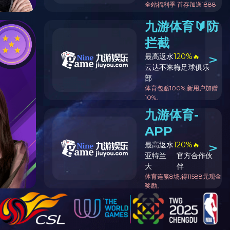
要在所有的路口设岗，以加强警戒。
瞎炮300mm处另打炮眼爆破，引爆瞎
进入工作面作业，作业前b须洒水降尘。
安装到位，对损坏的风筒要及时修补更
掘进贯通，并在双方通向工作面的**地