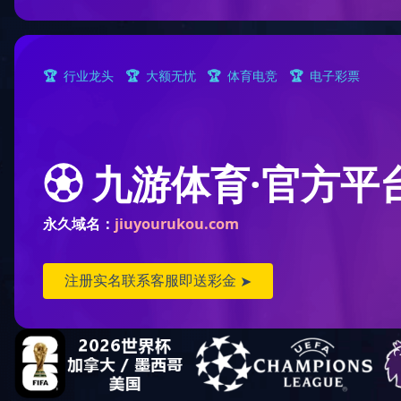
4.爆破后，应对巷道周边岩石进行
二、爆破**管理，包括：
1.平巷(硐室)爆破时，应先通知在
2.在处理瞎炮时，应在爆破20min
炮，严禁套老眼施工。
3.加强爆破器材管理，禁止使用失效
三、通风防尘管理，掘进爆破后，通风
独头巷道掘进应采用混合式局部通风，
换。
四、供电管理，包括：
1.建立危险源点分级管理制度，危险
2.保护电源与供电线路要确保工作
3.严禁携带照明电进行装药爆破。
五、施工组织管理，包括：
1.开挖平巷(硐)时，要编制施工组
2.采用钻爆法贯通巷道时，当两个互
点设产爆破警戒线。