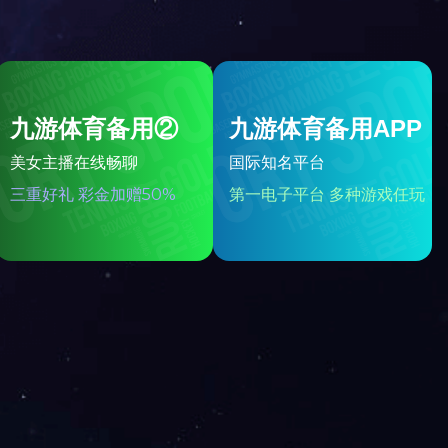
人和其他操作人员。
pdc钻头种类的详细分类及说明