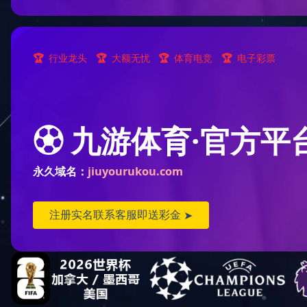
矿用地质螺旋钻杆
三棱圆弧异型
2024-01-26
矿用地质螺旋钻杆
是我公司采用单螺旋叶片，经预应力缠绕工艺加工焊
弧异型钻杆简
接而成，地质螺旋钻杆继承了地质杆高扭矩的性能，
艺，避免了因
钻杆杆体选用优异地质专属合金钢管，钻杆接头选用
患，与同类产
优异合金...
应复杂地质条件深
旋挖钻机钻杆的保养维护办法
锚索钻杆-风
2019-07-24
现在
带大家来了解一下旋挖钻机钻杆的保养维护方法， 钻
生产的锚索钻
杆 对于我们旋挖钻机来说是非常重要的部件，大家要
品钎、十字成