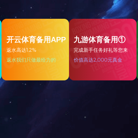
凿岩开采，煤矿岩巷、桥梁隧道的掘进
钻杆是采用国外先进技术生产的直角大螺距
钻...
Φ40-Φ115型...
肋骨钻杆（单螺旋肋骨钻杆）-双螺旋
8-08-02
帮锚钻杆可与各种煤电钻、气
钻机配套使用，在钻侧侧帮锚杆孔或锚
2018-08-01
肋骨钻杆又分单螺旋肋骨钻杆
度快，具有很高的性能优势。买帮锚钻
骨钻杆可以适用于任何类型的地层，施工过
，厂家直供，我公司的帮锚钻杆钻...
阻力小，排渣效果好，还能采用拆卸装置进
卸，可以很好的提高工作效率，买肋骨...