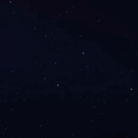
客服咨询
15935109728
平台（集团）官方网站
|
Kaiyun（中国大陆体育）
|
星空入口（中国）官
202000198号