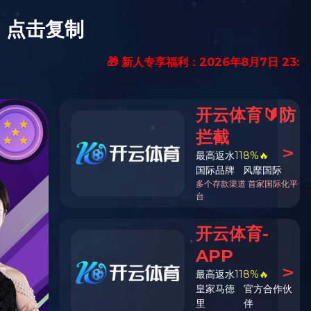
列
其它矿用系
新闻媒体
九游
首页
>
钻杆系列
>
列
SPORTS