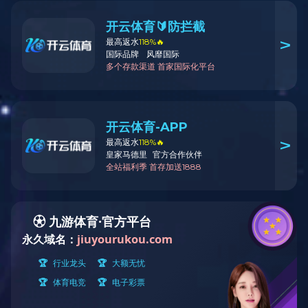
九游体育(中国)官方网站截齿有几种-九游体育(中国)官方网站镐型截
齿的破坏原因
2024-11-01
九游体育(中国)官方网站截齿主要用于煤矿开采及
巷道、隧道、地面开沟等工程的掘进。主要配用九游体育(中国)官方网站、掘进
机、铣刨机等设备。煤截齿是采煤及巷道掘进机械的易损件之一，是落煤及碎煤
的主要工具...