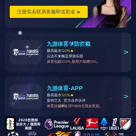
山西N磨九游体育(中国)官方网站截齿-九游体育(中国)官方网站N磨
截齿哪家好?
2024-11-01
在山西买 N磨九游体育(中国)官方网站截齿 就选山
德维克公司，我公司的九游体育(中国)官方网站N磨截齿在业界获得一致的好
评。我公司在山西只有指定销售点：山西省太原市南堰新万水物贸城南外水13-
14号，欢迎新...