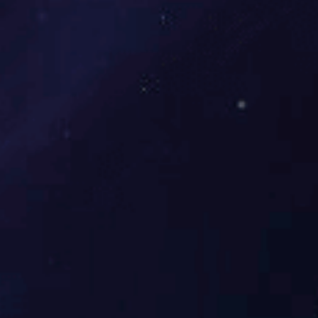
钻头是怎么分类的，都可以分成什么类型
2024-01-25
钻头是一种旋转而
头端有切削能力的工具，一般以碳钢SK或高速钢SKH2、SKH3等材料，经铣制
或滚制再经淬火热处理后磨制而成，用于金属或其它材料上之钻孔加工。它的使
用范围极广，可...