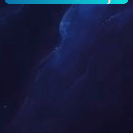
煤矿一通三防专业工作口诀，常念叨念叨没错!
2024-01-26
一通三防知
识宽，学到做到保a全。 监测监控和监管，科学细心管理严。 主扇局扇备用
扇，多路电源来供电。 双风机和双电源，风机自动互切换。 把好通风可靠关，
通风系统必完善。...