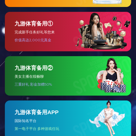
pdc钻头种类的详细分类及说明
2024-01-26
PDC钻头有很多种，它们的
分类方法也不尽相同，那么想购买PDC钻头应该怎么选择呢，都有什么特点，
下面小编就为您介绍一下PDC钻头种类的详细分类及说明： 根据钻头体材料分
类 ⒈胎...