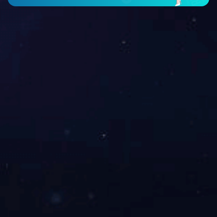
截齿钎焊的工艺与发展
pdc钻头种类的详细分类及
说明