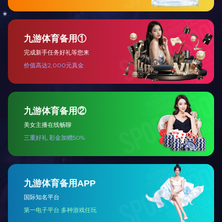
23关于进一步规范煤矿建设项目初步设计(变更)审批工
作的通知晋煤办基发(2012)561号
24关于进一步创优发展环境、规范煤矿建设项目初步设
计(变更)审批工作的补充通知晋煤办基发(2014)283号
25关于加强煤炭建设项目招投标信息发布管理的通知晋
煤办基发(2013)493号
相关文章
山西N磨九游体育(中国)官
九游体育(中国)官方网站截
方网站截齿-九游体育(中国)
齿有几种-九游体育(中国)官
官方网站N磨截齿哪家好
方网站镐型截齿的破坏