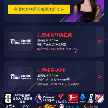
7关于开展办矿企业首次等级审核评定工作的通知晋煤
规发(2012)619号
8关于1批煤矿办矿企业等级评定结果的公告晋煤规发
(2013)165号
9关于2批煤矿办矿企业等级评定结果的公告晋煤规发
(2013)586号
10关于开展办矿企业年度等级审核评定工作的通知晋煤
规发(2013)1859号
11关于煤矿办矿企业年度等级评定结果的公告晋煤规发
(2014)528号
12关于印发《〈山西省煤矿办矿企业标准〉等六个标准
部分条款修改意见及执行说明》的通知晋煤规发(2013)306
号)
13关于进一步贯彻落实山西煤矿六个标准推进措施的通
知晋煤规发(2013)307号
14关于印发"六个标准"评价考核实施办法的通知晋煤规
发(2013)1275号